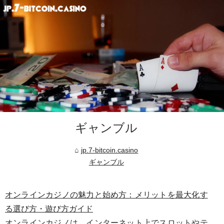
ギャンブル
jp.7-bitcoin.casino
ギャンブル
オンラインカジノの魅力と始め方：メリットを最大化す
る選び方・遊び方ガイド
オンラインカジノは、インターネット上でスロットやテ