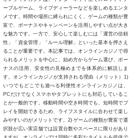
ーブルゲーム、ライブディーラーなどを楽しめるエンタ
メです。時間や場所に縛られにくく、ゲームの種類が豊
富で、ボーナスやキャンペーンを活用しやすい点が大き
な魅力です。一方で、安心して楽しむには「運営の信頼
性」「資金管理」「ルール理解」といった基本を押さえ
ることが重要です。本記事では、オンラインカジノで得
られるメリットを中心に、始め方からゲーム選び、ボー
ナスの活用、安全性の見極めまでを体系的に解説しま
す。オンラインカジノが支持される理由（メリット）1)
いつでもどこでも遊べる利便性オンラインカジノは、
PCだけでなくスマホやタブレットにも対応しているこ
とが一般的です。移動時間や空き時間でも、短時間でプ
レイを開始できるため、ライフスタイルに合わせて楽し
みやすいのがメリットです。2) ゲームの種類が豊富で選
択肢が広い実店舗では設置台数やスペースに限りがあり
ますが、オンラインでは同時に多彩なタイトルを提供で